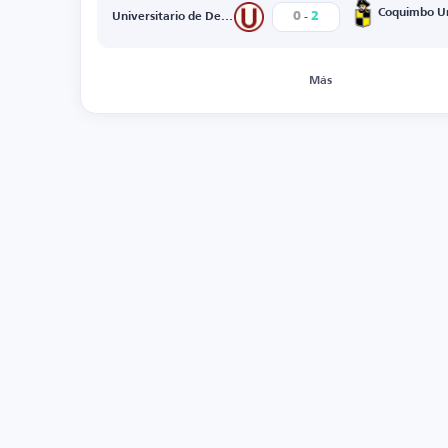
-
Coquimbo U
0
2
Universitario de Deportes
Más