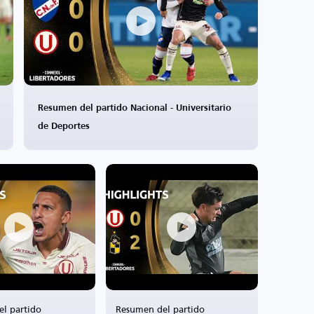
Resumen del partido Nacional - Universitario
de Deportes
l partido
Resumen del partido