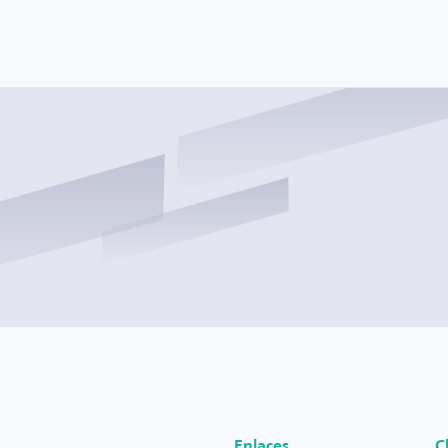
Enlaces
C