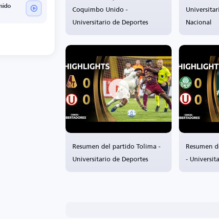
Coquimbo Unido -
Universitar
nido
Universitario de Deportes
Nacional
Resumen del partido Tolima -
Resumen de
Universitario de Deportes
- Universit