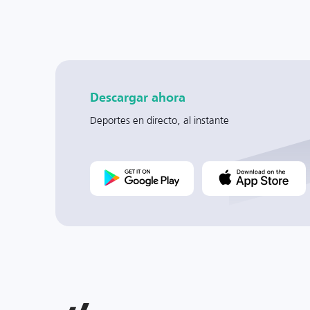
Descargar ahora
Deportes en directo, al instante