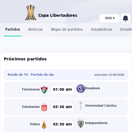
Copa Libertadores
2026 ▾
Partidos
Noticias
Mapa de partidos
Estadísticas
Estadí
Próximos partidos
Ronda de 16 - Partido de ida
miércoles 12-08-2026
Rivadavia
01:00 am
Fluminense
Universidad Catolica
03:30 am
Estudiantes
Independiente
03:30 am
Tolima