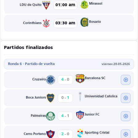
Mirassol
01:00 am
LDU de Quito
Rosario
03:30 am
Corinthians
Partidos finalizados
Ronda 6 - Partido de vuelta
viernes 29-05-2026
-
Barcelona SC
4
0
Cruzeiro
-
Universidad Catolica
0
1
Boca Juniors
-
Junior FC
4
1
Palmeiras
-
Sporting Cristal
2
0
Cerro Porteno