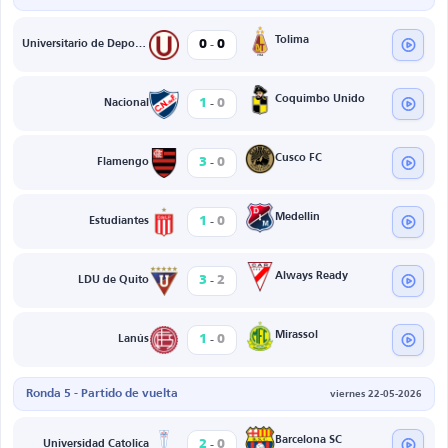
-
Tolima
0
0
Universitario de Deportes
-
Coquimbo Unido
1
0
Nacional
-
Cusco FC
3
0
Flamengo
-
Medellin
1
0
Estudiantes
-
Always Ready
3
2
LDU de Quito
-
Mirassol
1
0
Lanús
Ronda 5 - Partido de vuelta
viernes 22-05-2026
-
Barcelona SC
2
0
Universidad Catolica