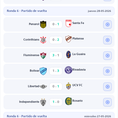
Ronda 6 - Partido de vuelta
jueves 28-05-2026
-
Santa Fe
0
1
Penarol
-
Platense
0
2
Corinthians
-
La Guaira
3
1
Fluminense
-
Rivadavia
1
3
Bolivar
-
UCV FC
0
1
Libertad
-
Rosario
1
0
Independiente
Ronda 6 - Partido de vuelta
miércoles 27-05-2026