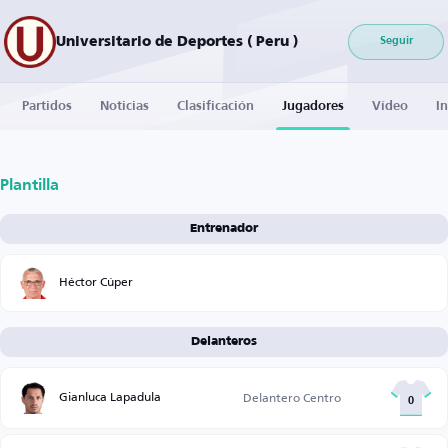
Universitario de Deportes ( Peru )
Seguir
Partidos
Noticias
Clasificación
Jugadores
Vídeo
I
Plantilla
Entrenador
Héctor Cúper
Delanteros
Gianluca Lapadula
Delantero Centro
0