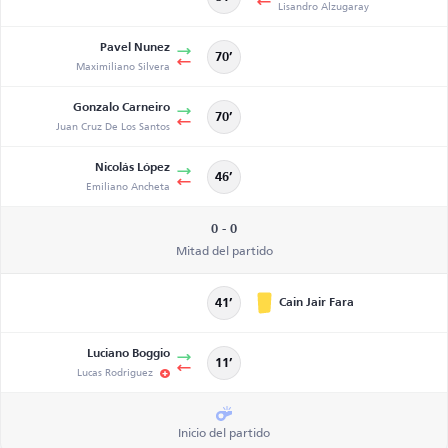
Lisandro Alzugaray
Pavel Nunez
70’
Maximiliano Silvera
Gonzalo Carneiro
70’
Juan Cruz De Los Santos
Nicolás López
46’
Emiliano Ancheta
0 - 0
Mitad del partido
Cain Jair Fara
41’
Luciano Boggio
11’
Lucas Rodriguez
Inicio del partido