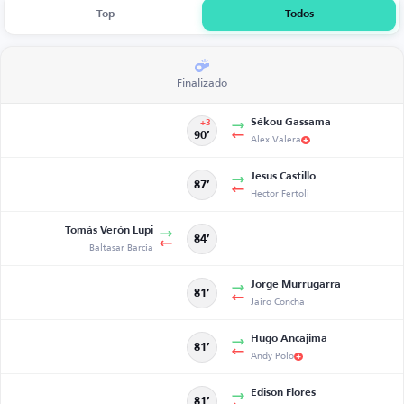
Top
Todos
Finalizado
Sékou Gassama
+3
90’
Alex Valera
Jesus Castillo
87’
Hector Fertoli
Tomás Verón Lupi
84’
Baltasar Barcia
Jorge Murrugarra
81’
Jairo Concha
Hugo Ancajima
81’
Andy Polo
Edison Flores
81’