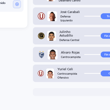
Delantero Centro
nido
José Carabalí
Defensa
Tr
Izquierdo
Julinho
Astudillo
Fin 
Defensa Central
Alvaro Rojas
Fin 
Centrocampista
Yuriel Celi
Centrocampista
C
Ofensivo