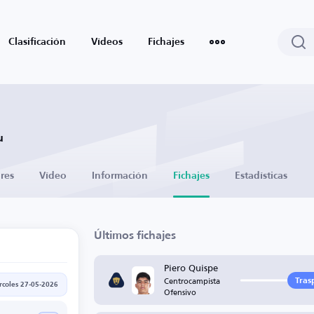
Clasificación
Vídeos
Fichajes
u
res
Vídeo
Información
Fichajes
Estadísticas
Últimos fichajes
Piero Quispe
Centrocampista
Tras
rcoles 27-05-2026
Ofensivo