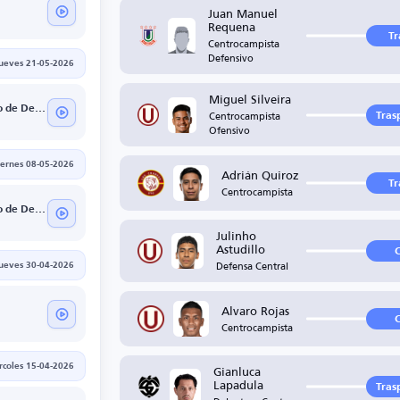
Juan Manuel
Requena
Tr
Centrocampista
Defensivo
jueves 21-05-2026
Miguel Silveira
Universitario de Deportes
Centrocampista
Tras
Ofensivo
iernes 08-05-2026
Adrián Quiroz
Tr
Centrocampista
Universitario de Deportes
Julinho
Astudillo
C
Defensa Central
jueves 30-04-2026
Alvaro Rojas
C
Centrocampista
Gianluca
rcoles 15-04-2026
Lapadula
Tras