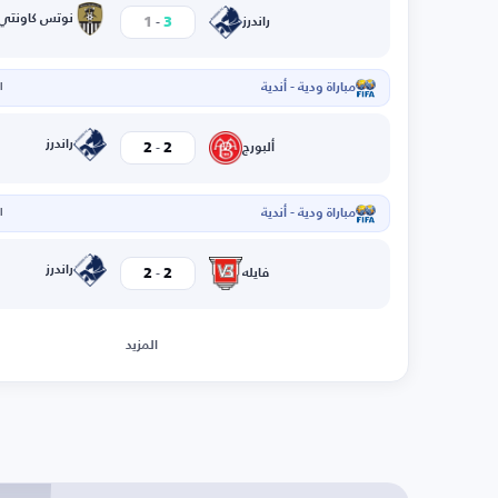
-
نوتس كاونتي
1
3
راندرز
مباراة ودية - أندية
ال
-
راندرز
2
2
ألبورج
مباراة ودية - أندية
ال
-
راندرز
2
2
فايله
المزيد