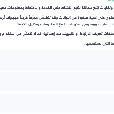
تقنيات تتبّع مماثلة لتتبّع النشاط على الخدمة والاحتفاظ بمعلومات معيّن
توي على كمية صغيرة من البيانات وقد تتضمّن معرّفاً فريداً مجهولاً. 
يضاً إشارات ووسوم وسكربتات لجمع المعلومات وتحليل الخدمة.
 تعريف الارتباط أو لتنبيهك عند إرسالها؛ قد لا تتمكّن من استخدام ب
اط التي نستخدمها: