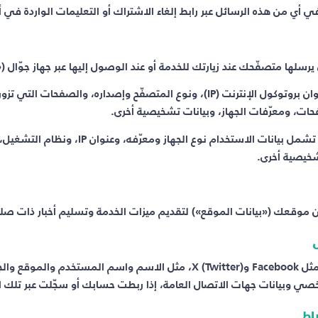
ي أي من هذه الرسائل عبر رابط إلغاء الاشتراك أو التعليمات الواردة في أ
رسلها متصفّحك عند زيارتك للخدمة أو عند الوصول إليها عبر جهاز جوّال («
قد تشمل بيانات الاستخدام عنوان بروتوكول الإنترنت (IP)، ونوع المتصفّح وإصداره
فحات، ومعرّفات الجهاز، وبيانات تشخيصية أخرى.
عند الوصول عبر جهاز جوّال، قد تشمل بيانات الاستخدام 
شخيصية أخرى.
 موقعك («بيانات الموقع») لتقديم ميزات الخدمة وتسليم أخبار ذات ص
معلومات من مواقع التواصل مثل Facebook وX (Twitter)، مثل الاسم واسم المست
صي وبيانات جهات الاتصال العامة، إذا ربطت حسابك أو سجّلت عبر تلك 
باط