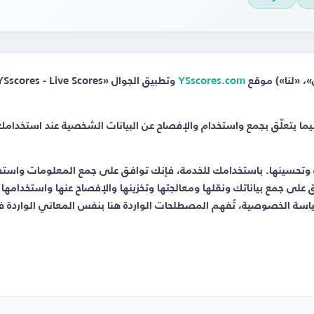
، «لنا») موقع
YSscores.com
ما يتعلّق بجمع واستخدام والإفصاح عن البيانات الشخصية عند استخدامك ل
ة وتحسينها. باستخدامك للخدمة، فإنك توافق على جمع المعلومات واستخ
على جمع بياناتك ونقلها ومعالجتها وتخزينها والإفصاح عنها واستخدامها 
اسة الخصوصية، تُفهم المصطلحات الواردة هنا بنفس المعاني الواردة 