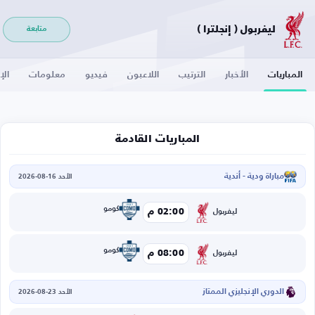
ليفربول ( إنجلترا )
متابعة
المباريات
الأخبار
الترتيب
اللاعبون
فيديو
معلومات
الإ
المباريات القادمة
مباراة ودية - أندية
الأحد 16-08-2026
كومو
02:00 م
ليفربول
كومو
08:00 م
ليفربول
الدوري الإنجليزي الممتاز
الأحد 23-08-2026