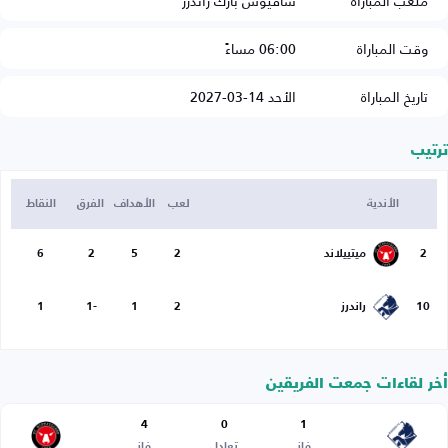
ملعب المباراة
سافيوس بارك راندرز
وقت المباراة
06:00 مساءً
تاريخ المباراة
الأحد 14-03-2027
ترتيب
الأندية
لعب
الأهداف
الفرق
النقاط
2
ميتييلاند
2
5
2
6
10
راندرز
2
1
-1
1
أخر لقاءات جمعت الفريقين
4
0
1
فاز
تعادل
فاز