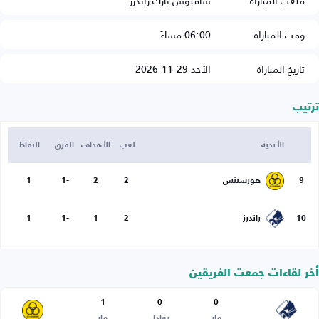
ملعب المباراة
سافيوس بارك راندرز
وقت المباراة
06:00 مساءً
تاريخ المباراة
الأحد 29-11-2026
ترتيب
الأندية
لعب
الأهداف
الفرق
النقاط
9
هورسينس
2
2
-1
1
10
راندرز
2
1
-1
1
أخر لقاءات جمعت الفريقين
1
0
0
فاز
تعادل
فاز