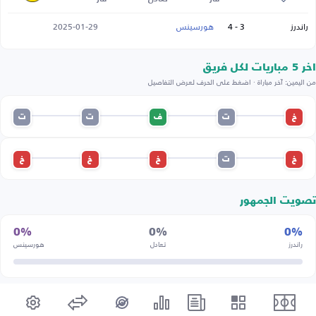
راندرز
3 - 4
هورسينس
2025-01-29
اخر 5 مباريات لكل فريق
من اليمين: آخر مباراة · اضغط على الحرف لعرض التفاصيل
خ
ت
ف
ت
ت
خ
ت
خ
خ
خ
تصويت الجمهور
0%
0%
0%
راندرز
تعادل
هورسينس