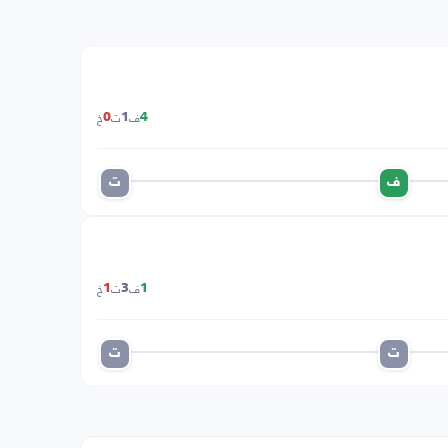
ف
ت
خ
0
1
4
ف
ت
ف
ت
خ
1
3
1
ت
ت