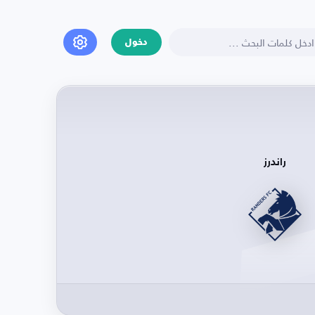
دخول
راندرز