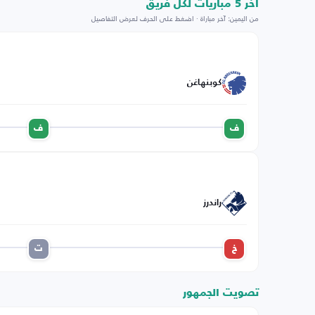
اخر 5 مباريات لكل فريق
من اليمين: آخر مباراة · اضغط على الحرف لعرض التفاصيل
كوبنهاغن
ف
ف
راندرز
خ
ت
تصويت الجمهور