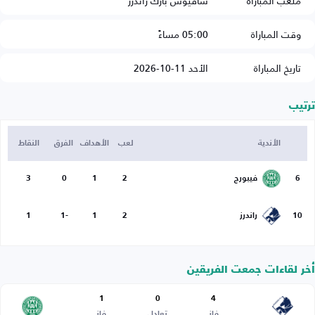
ملعب المباراة
سافيوس بارك راندرز
وقت المباراة
05:00 مساءً
تاريخ المباراة
الأحد 11-10-2026
ترتيب
الأندية
لعب
الأهداف
الفرق
النقاط
6
فيبورج
2
1
0
3
10
راندرز
2
1
-1
1
أخر لقاءات جمعت الفريقين
1
0
4
فاز
تعادل
فاز