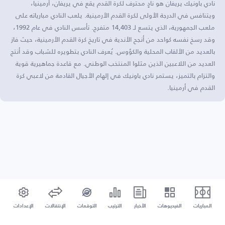
نادي باونيك يريفان هو نادٍ محترف لكرة القدم يقع في يريفان، أرمينيا،
ويتنافس في الدرجة الأولى لكرة القدم الأرمينية. يلعب النادي مبارياته على
ملعب الجمهورية، الذي يتسع لـ 14,403 متفرج. تأسس النادي في عام 1992،
وقد رسخ نفسه كواحد من أنجح الأندية في تاريخ كرة القدم الأرمينية، حيث فاز
بالعديد من الألقاب المحلية والكؤوس. يُعرف النادي بتطويره للشباب وقد أنتج
العديد من اللاعبين الذين مثلوا المنتخب الوطني. مع قاعدة جماهيرية قوية
والتزام بالتميز، يستمر نادي باونيك في إلهام الأجيال القادمة من لاعبي كرة
القدم في أرمينيا.
المباريات
الفيديوهات
الأخبار
الترتيب
التوقعات
الإنتقالات
الإعدادات