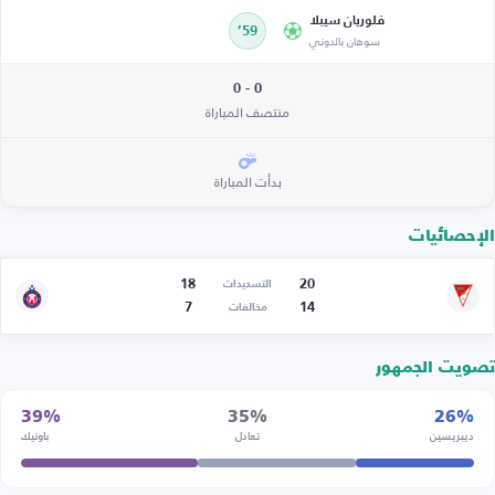
فلوريان سيبلا
59’
سوهان بالدوني
0 - 0
منتصف المباراة
بدأت المباراة
الإحصائيات
18
20
التسديدات
7
14
مخالفات
تصويت الجمهور
39%
35%
26%
ديبريسين
تعادل
باونيك