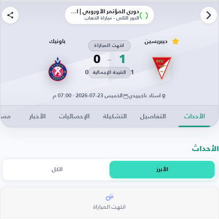
دوري المؤتمر الأوروبي | الأدوار الإقصائية
الدور الثاني - مباراة الذهاب
ديبريسين
باونيك
انتهت المباراة
0
1
0
1
النتيجة الإجمالية
استاد ناجيريدي
الخميس 23-07-2026 · 07:00 م
الأحداث
التفاصيل
التشكيلة
الإحصائيات
الأخبار
مساح
الأحداث
الأبرز
الكل
انتهت المباراة