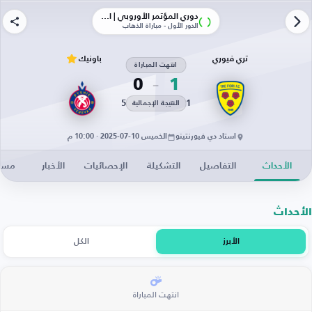
دوري المؤتمر الأوروبي | الأدوار الإقصائية
الدور الأول - مباراة الذهاب
تري فيوري
باونيك
انتهت المباراة
0
1
5
1
النتيجة الإجمالية
استاد دي فيورنتينو
الخميس 10-07-2025 · 10:00 م
الأحداث
التفاصيل
التشكيلة
الإحصائيات
الأخبار
مساح
الأحداث
الأبرز
الكل
انتهت المباراة