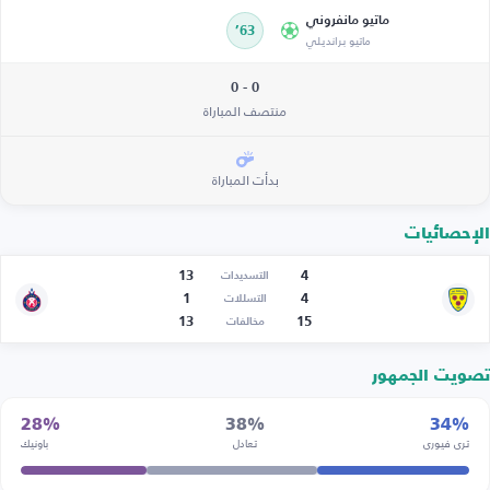
ماتيو مانفروني
63’
ماتيو برانديلي
0 - 0
منتصف المباراة
بدأت المباراة
الإحصائيات
13
4
التسديدات
1
4
التسللات
13
15
مخالفات
تصويت الجمهور
28%
38%
34%
تري فيوري
تعادل
باونيك