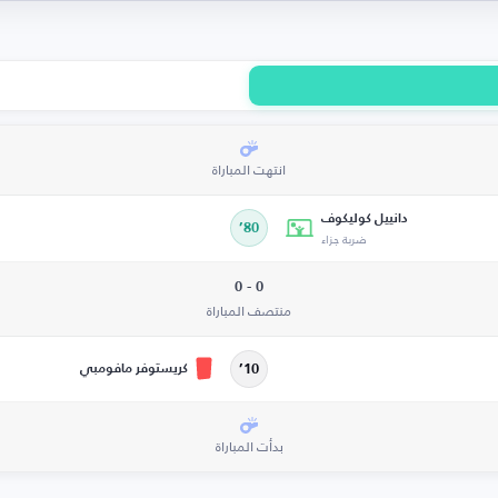
انتهت المباراة
دانييل كوليكوف
80’
ضربة جزاء
0 - 0
منتصف المباراة
كريستوفر مافومبي
10’
بدأت المباراة