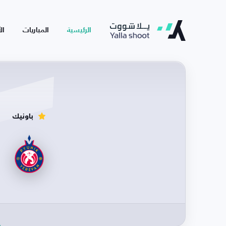
الرئيسية
المباريات
ال
باونيك