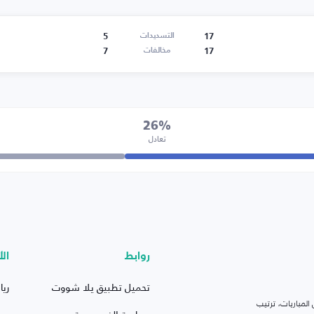
5
17
التسديدات
7
17
مخالفات
26%
تعادل
روابط
الأ
تحميل تطبيق يلا شووت
ريا
لمباريات، ترتيب