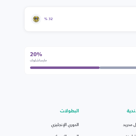
32 %
20%
مارساشلوك
ندية
البطولات
ل مدريد
الدوري الإنجليزي