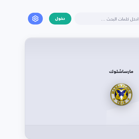
دخول
مارساشلوك