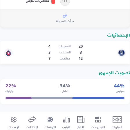
جيمس سانتوس
11’
بدأت المباراة
الإحصائيات
4
20
التسديدات
3
3
التسللات
7
12
مخالفات
تصويت الجمهور
22%
34%
44%
سيليي
تعادل
باونيك
المباريات
الفيديوهات
الأخبار
الترتيب
التوقعات
الإنتقالات
الإعدادات