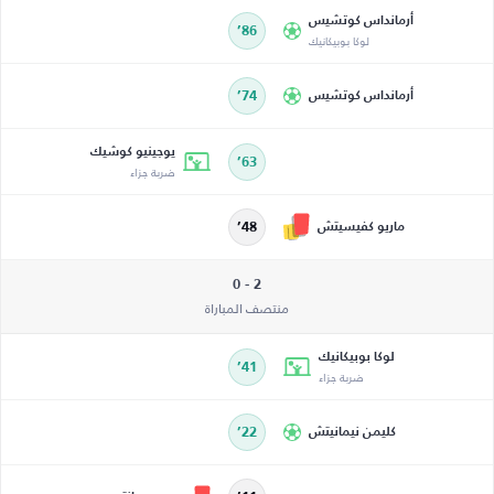
أرمانداس كوتشيس
86’
لوكا بوبيكانيك
أرمانداس كوتشيس
74’
يوجينيو كوشيك
63’
ضربة جزاء
ماريو كفيسيتش
48’
2 - 0
منتصف المباراة
لوكا بوبيكانيك
41’
ضربة جزاء
كليمن نيمانيتش
22’