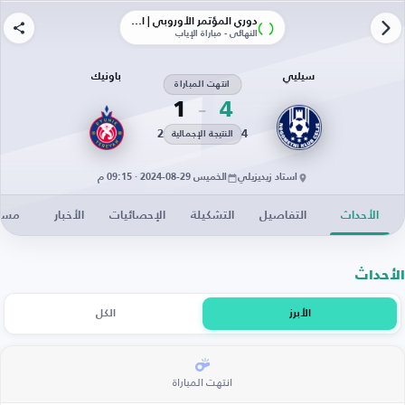
دوري المؤتمر الأوروبي | الأدوار الإقصائية
النهائي - مباراة الإياب
سيليي
باونيك
انتهت المباراة
1
4
2
4
النتيجة الإجمالية
استاد زيديزيلي
الخميس 29-08-2024 · 09:15 م
الأحداث
التفاصيل
التشكيلة
الإحصائيات
الأخبار
مساح
الأحداث
الأبرز
الكل
انتهت المباراة