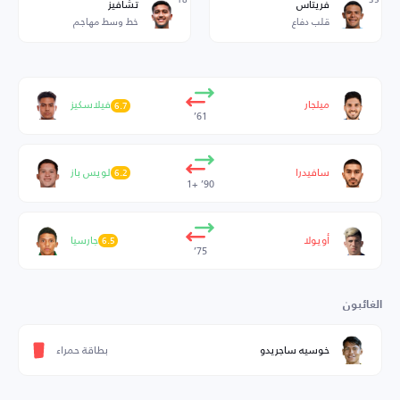
فريتاس
تشافيز
قلب دفاع
خط وسط مهاجم
ميلجار
فيلاسكيز
6.7
61’
سافيدرا
لويس باز
6.2
90’ +1
أويولا
جارسيا
6.5
75’
الغائبون
بطاقة حمراء
خوسيه ساجريدو