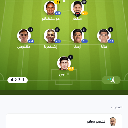
80
23
7.0
6.9
ميلجار
جوستينيانو
14
5
3
6
7.4
7.1
7.3
7.1
فاكا
أرييغا
إشيفيريا
ماثيوس
1
6.7
لامبي
4-2-3-1
المدرب
فلافيو روباتو