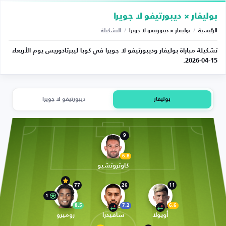
بوليفار × ديبورتيفو لا جويرا
الرئيسية
/
بوليفار × ديبورتيفو لا جويرا
/
التشكيلة
تشكيلة مباراة بوليفار وديبورتيفو لا جويرا في كوبا ليبرتادوريس يوم الأربعاء
15-04-2026.
بوليفار
ديبورتيفو لا جويرا
9
6.8
كاوتروتشيو
77
26
11
1
8.5
7.2
6.6
أويولا
سافيدرا
روميرو