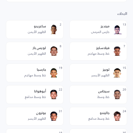
البدلاء
2
13
مينديز
ساغريدو
حارس المرمى
الظهير الأيمن
8
7
فيلاسكيز
لويس باز
خط وسط مهاجم
الظهير الأيمن
19
15
لوبيز
جارسيا
الظهير الأيسر
خط وسط مهاجم
22
20
سيخاس
أيوهوانا
خط وسط
خط وسط مدافع
31
24
جاليندو
بوترون
خط وسط مدافع
الظهير الأيسر
18
35