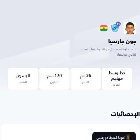
19
جون جارسيا
لاعب كرة قدم من دولة بوليفيا يلعب
لنادي بوليفار
خط وسط
26
170
اليسرى
عام
سم
مهاجم
العمر
الطول
القدم
المركز
الإحصائيات
كوبا ليبرتادوريس