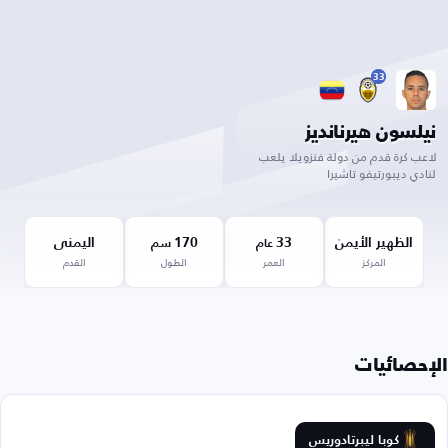
33
نيلسون هيرنانديز
لاعب كرة قدم من دولة فنزويلا يلعب
لنادي ديبورتيفو تاشيرا
الظهير الأيمن
33
170
اليمنى
عام
سم
المركز
العمر
الطول
القدم
الإحصائيات
كوبا ليبرتادوريس