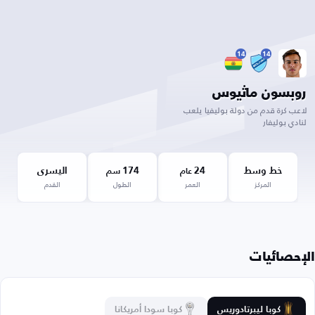
14
14
روبسون ماثيوس
لاعب كرة قدم من دولة بوليفيا يلعب
لنادي بوليفار
خط وسط
24
174
اليسرى
عام
سم
المركز
العمر
الطول
القدم
الإحصائيات
كوبا ليبرتادوريس
كوبا سودا أمريكانا