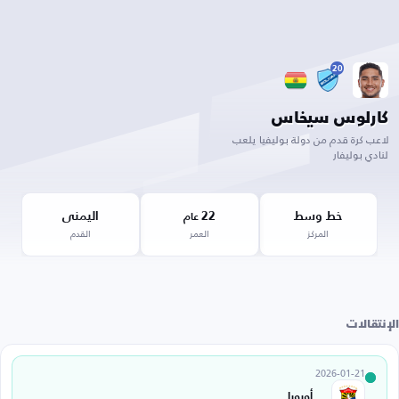
20
كارلوس سيخاس
لاعب كرة قدم من دولة بوليفيا يلعب
لنادي بوليفار
خط وسط
22
اليمنى
عام
المركز
العمر
القدم
الإنتقالات
2026-01-21
أورورا