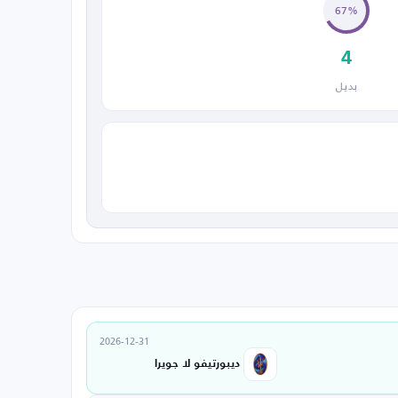
67%
4
بديل
2026-12-31
ديبورتيفو لا جويرا