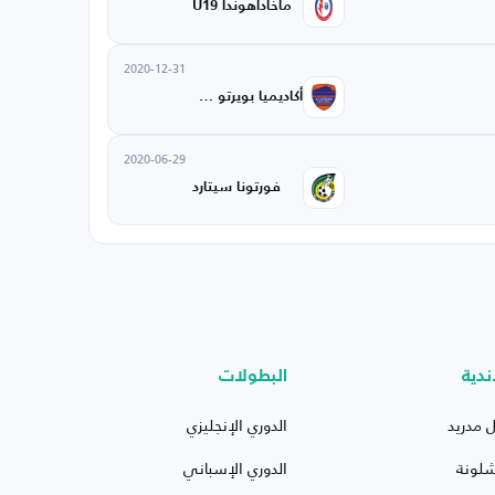
ماخاداهوندا U19
2020-12-31
أكاديميا بويرتو U20
2020-06-29
فورتونا سيتارد
ندية
البطولات
ل مدريد
الدوري الإنجليزي
شلونة
الدوري الإسباني