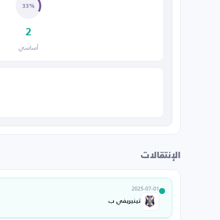
33%
2
أساسي
الإنتقالات
2025-07-01
تينيريفي ب