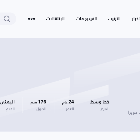
أخبار
الترتيب
الفيديوهات
الإنتقالات
خط وسط
24
176
اليمنى
عام
سم
المركز
العمر
الطول
القدم
 جويرا