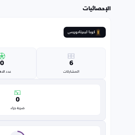
الإحصائيات
كوبا ليبرتادوريس
0
6
المشاركات
عدد الا
0
ضربة جزاء