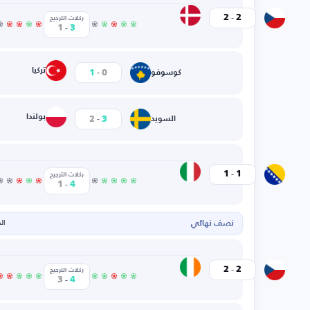
-
الدنمارك
2
2
التشيك
ركلات الترجيح
-
1
3
-
تركيا
1
0
كوسوفو
-
بولندا
2
3
السويد
-
إيطاليا
1
1
البوسنة
ركلات الترجيح
-
1
4
نصف نهائي
الخم
-
أيرلندا
2
2
التشيك
ركلات الترجيح
-
3
4