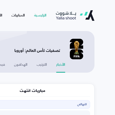
الرئيسية
المباريات
ال
تصفيات كأس العالم: أوروبا
الأخبار
الترتيب
الهدافون
فيد
مباريات انتهت
النهائي
ا