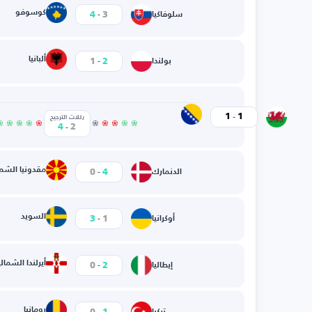
-
كوسوفو
4
3
سلوفاكيا
-
ألبانيا
1
2
بولندا
-
البوسنة
1
1
ويلز
ركلات الترجيح
-
4
2
-
مقدونيا الشما
0
4
الدنمارك
-
السويد
3
1
أوكرانيا
-
أيرلندا الشمالي
0
2
إيطاليا
-
رومانيا