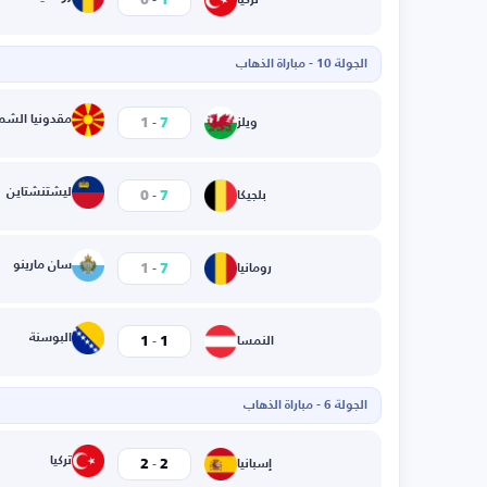
0
1
تركيا
الجولة 10 - مباراة الذهاب
ا
-
مقدونيا الشما
1
7
ويلز
-
ليشتنشتاين
0
7
بلجيكا
-
سان مارينو
1
7
رومانيا
-
البوسنة
1
1
النمسا
الجولة 6 - مباراة الذهاب
ا
-
تركيا
2
2
إسبانيا