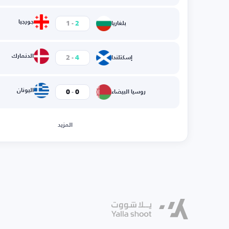
-
جورجيا
1
2
بلغاريا
-
الدنمارك
2
4
إسكتلندا
-
اليونان
0
0
روسيا البيضاء
المزيد