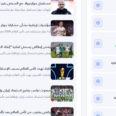
مستقبل جوارديولا مع السيتي يثير ا
تكهنات حول مستقبل جوارديولا مع مانشستر
مؤشرات إيجابية بشأن مشاركة جولر 
أردا جولر سيشارك في كأس العالم 2026 بعد التعافي.
رفض إيطالي رسمي لفكرة “إنقاذ الم
رفض مقترح استبدال إيران بإيطاليا في كأس العال
لية
كارثة تهدد كأس العالم بسبب الإصاب
إصابات اللاعبين تهدد كأس العالم بغيابات مؤ
مبعوث ترامب يقترح استبعاد إيران وإ
اقتراح استبدال منتخب إيران بإيطاليا في كأس العا
ة
جافي يقترب من كأس العالم بعد تأل