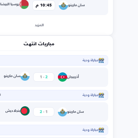
روسيا البيضاء
10:45 م
سان مارينو
المزيد
مباريات انتهت
مباراة ودية
ا
-
سان مارينو
1
2
أذربيجان
مباراة ودية
ال
-
بنجلاديش
2
1
سان مارينو
مباراة ودية
ا