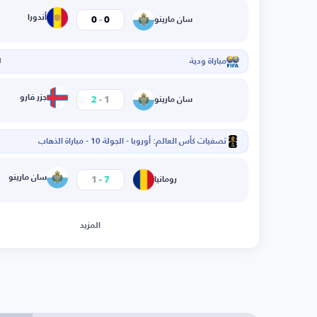
-
أندورا
0
0
سان مارينو
مباراة ودية
ا
-
جزر فارو
2
1
سان مارينو
تصفيات كأس العالم: أوروبا - الجولة 10 - مباراة الذهاب
ا
-
سان مارينو
1
7
رومانيا
المزيد