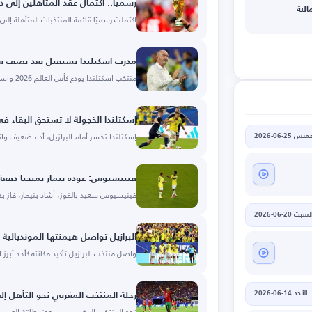
رسميًا.. اكتمال عقد المتأهلين إلى دور الـ32 ومغادرة 16 منتخبًا من ا
الية
اكتملت رسميًا قائمة المنتخبات المتأهلة إلى دور الـ32
مدرب اسكتلندا يستقيل بعد نصف ساع
منتخب اسكتلندا يودع كأس العالم 2026 واستقالة المدرب كلارك.
إسكتلندا الخجولة لا تستحق البقاء ف
إسكتلندا تخسر أمام البرازيل، أداء ضعيف وان
يس 25-06-2026
فينيسيوس: عودة نيمار تمنحنا دفعة ك
فينيسيوس سعيد بالفوز، أشاد بنيمار، فاز ب
لسبت 20-06-2026
البرازيل تواصل هيمنتها المونديالية 
واصل منتخب البرازيل تأكيد مكانته كأحد أبرز 
الأحد 14-06-2026
رحلة المنتخب المغربي نحو التأهل إلى د
نجح المنتخب المغربي في حجز بطاقة العبور إلى 