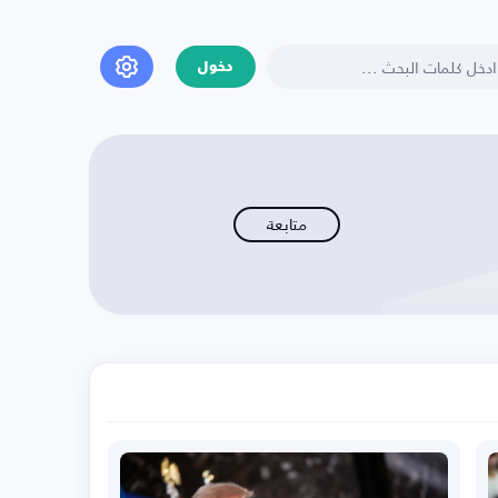
دخول
متابعة