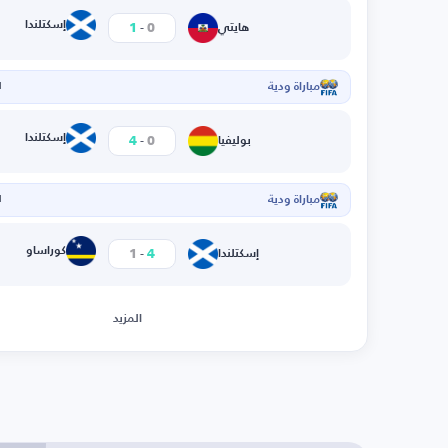
-
إسكتلندا
1
0
هايتي
مباراة ودية
ا
-
إسكتلندا
4
0
بوليفيا
مباراة ودية
ا
-
كوراساو
1
4
إسكتلندا
المزيد