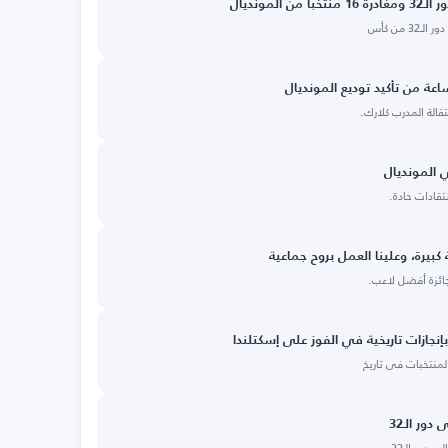
لمونديال
 من كأس
ة من تأكيد توديع المونديال
ي المونديال
تقادات حادة.
بيرة، وعلينا العمل بروح جماعية
جائزة أفضل لاعب.
بإنجازات تاريخية في الفوز على إسكتلندا
المنتخبات في تاريخ
ور الـ32
دور الـ32