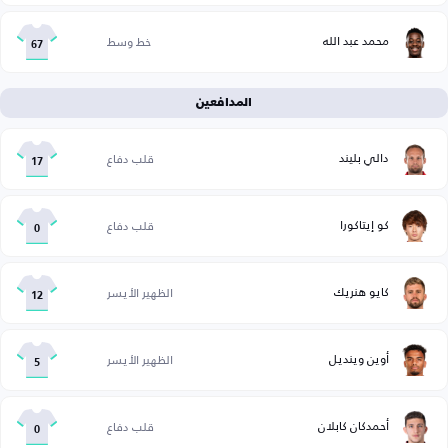
محمد عبد الله
خط وسط
67
المدافعين
دالي بليند
قلب دفاع
17
كو إيتاكورا
قلب دفاع
0
كايو هنريك
الظهير الأيسر
12
أوين وينديل
الظهير الأيسر
5
أحمدكان كابلان
قلب دفاع
0