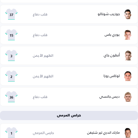
جوزيب شوتالو
قلب دفاع
37
يوري باس
قلب دفاع
15
أنطون جاي
الظهير الأيمن
3
لوكاس روزا
الظهير الأيمن
2
ديس جانسي
قلب دفاع
36
حراس المرمى
مارك اندري تير شتيغن
حارس المرمى
1