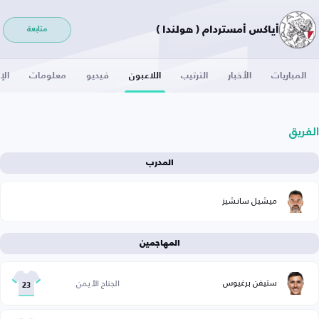
أياكس أمستردام ( هولندا )
متابعة
المباريات
الأخبار
الترتيب
اللاعبون
فيديو
معلومات
الإ
الفريق
المدرب
ميشيل سانشيز
المهاجمين
ستيفن برغيوس
الجناح الأيمن
23