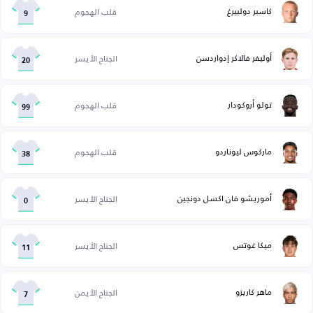
كاسبر دولبيرغ
قلب الهجوم
9
أوليفر فالاكر إدواردسن
الجناح الأيسر
20
تولو أروكودار
قلب الهجوم
99
ماركوس ليوناردو
قلب الهجوم
38
أموريشو فان اكسل دونجين
الجناح الأيسر
0
ميكا غوتس
الجناح الأيسر
11
ماهر كاريزو
الجناح الأيمن
7