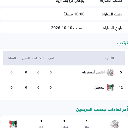
ملعب المباراة
يوهان كرويف أرينا
وقت المباراة
10:00 مساءً
تاريخ المباراة
السبت 10-10-2026
ترتيب
الأندية
لعب
الأهداف
الفرق
النقاط
5
أياكس أمستردام
0
0
0
0
12
نيميخن
0
0
0
0
أخر لقاءات جمعت الفريقين
1
3
1
فاز
تعادل
فاز