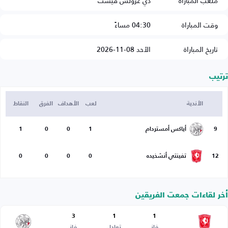
ملعب المباراة
دي غرولش فيست
وقت المباراة
04:30 مساءً
تاريخ المباراة
الأحد 08-11-2026
ترتيب
الأندية
لعب
الأهداف
الفرق
النقاط
9
أياكس أمستردام
1
0
0
1
12
تفينتي أنشخيده
0
0
0
0
أخر لقاءات جمعت الفريقين
3
1
1
فاز
تعادل
فاز