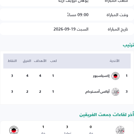
ملعب المباراة
يوهان كرويف أرينا
وقت المباراة
09:00 مساءً
تاريخ المباراة
السبت 19-09-2026
ترتيب
الأندية
لعب
الأهداف
الفرق
النقاط
1
إكسيلسيور
1
4
4
3
3
أياكس أمستردام
1
2
2
3
أخر لقاءات جمعت الفريقين
1
3
0
فاز
تعادل
فاز