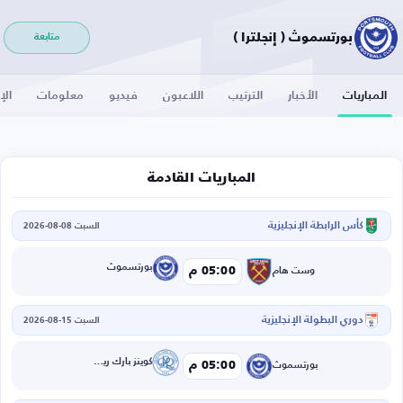
بورتسموث ( إنجلترا )
متابعة
المباريات
الأخبار
الترتيب
اللاعبون
فيديو
معلومات
الإ
المباريات القادمة
كأس الرابطة الإنجليزية
السبت 08-08-2026
بورتسموث
05:00 م
وست هام
دوري البطولة الإنجليزية
السبت 15-08-2026
كوينز بارك رينجرز
05:00 م
بورتسموث