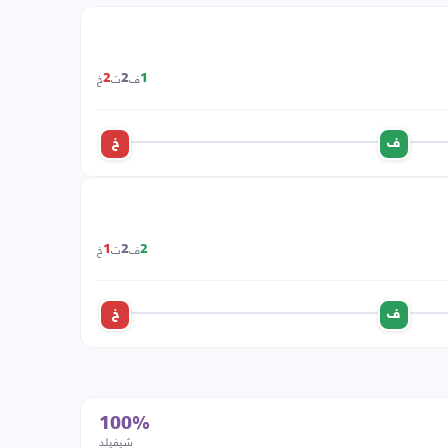
ف
ت
خ
2
2
1
ف
خ
ف
ت
خ
1
2
2
ف
خ
100%
شيفيلد