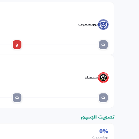
بورتسموث
ت
خ
شيفيلد
ت
ت
تصويت الجمهور
0%
بورتسموث