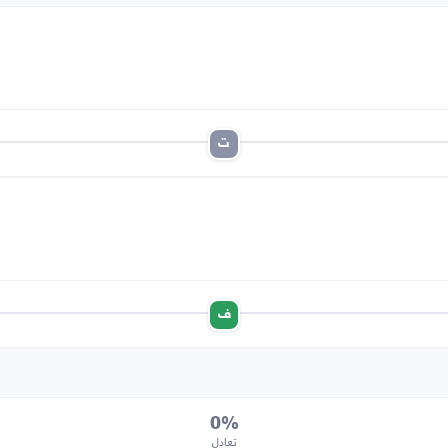
ت
ف
0%
تعادل