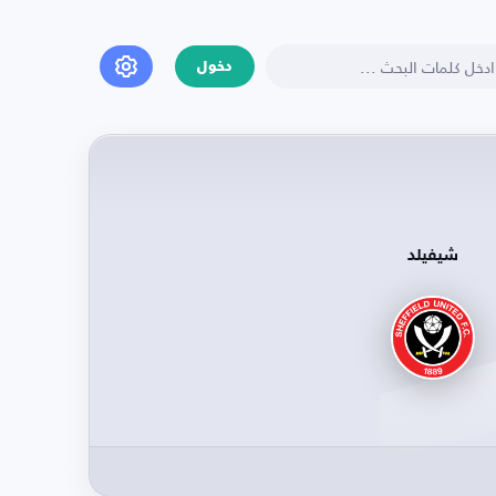
دخول
شيفيلد