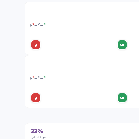
ف
ت
خ
2
2
1
ف
خ
ف
ت
خ
3
1
1
ف
خ
33%
ديربي كاونتي