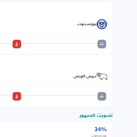
بورتسموث
ت
خ
ديربي كاونتي
ت
خ
تصويت الجمهور
34%
بورتسموث