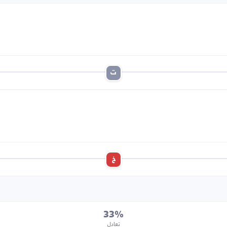
ت
خ
33%
تعادل