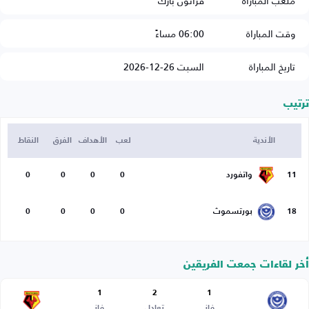
ملعب المباراة
فراتون بارك
وقت المباراة
06:00 مساءً
تاريخ المباراة
السبت 26-12-2026
ترتيب
الأندية
لعب
الأهداف
الفرق
النقاط
11
واتفورد
0
0
0
0
18
بورتسموث
0
0
0
0
أخر لقاءات جمعت الفريقين
1
2
1
فاز
تعادل
فاز