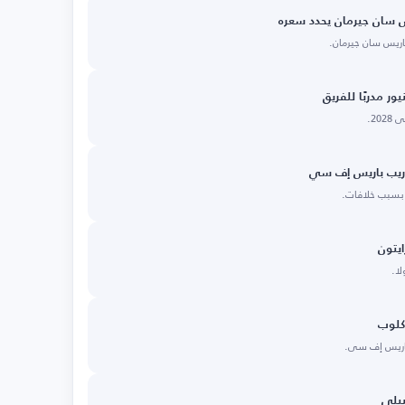
يس سان جيرمان يحدد سعره
اريس سان جيرمان.
ر مدربًا للفريق
20.
دريب باريس إف سي
بسبب خلافات.
ايتون
لا.
 كلوب
لباريس إف سي.
يلي