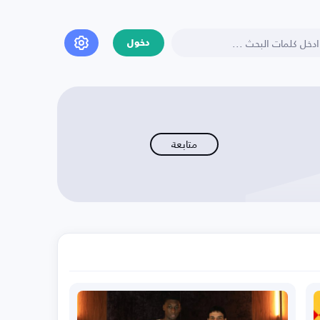
دخول
متابعة