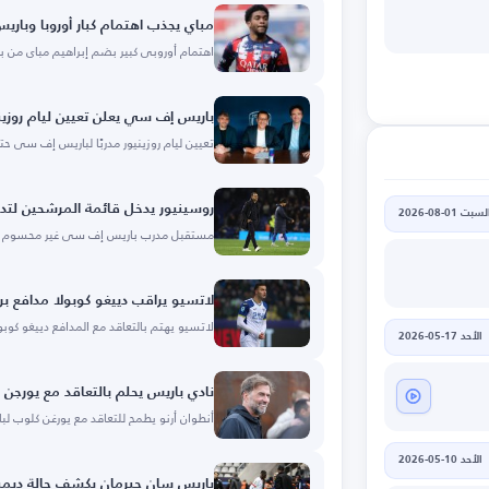
مباي يجذب اهتمام كبار أوروبا وبار
اهتمام أوروبي كبير بضم إبراهيم مباي من ب
باريس إف سي يعلن تعيين ليام روزينيو
تعيين ليام روزينيور مدربًا لباريس إف سي حتى 28
روسينيور يدخل قائمة المرشحين لت
لسبت 01-08-2026
مستقبل مدرب باريس إف سي غير محسوم 
لاتسيو يراقب دييغو كوبولا مدافع بر
لاتسيو يهتم بالتعاقد مع المدافع دييغو كوبو
الأحد 17-05-2026
نادي باريس يحلم بالتعاقد مع يورجن
أنطوان أرنو يطمح للتعاقد مع يورغن كلوب 
الأحد 10-05-2026
باريس سان جيرمان يكشف حالة ديمب