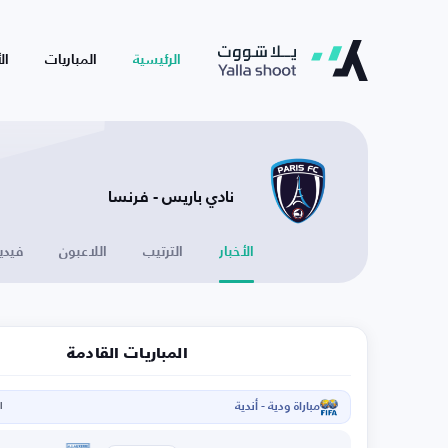
الرئيسية
المباريات
ال
نادي باريس - فرنسا
الأخبار
الترتيب
اللاعبون
فيدي
المباريات القادمة
مباراة ودية - أندية
ال