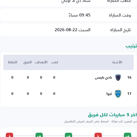
ملعب المباراة
ستاد دي لا أوبي
وقت المباراة
09:45 مساءً
تاريخ المباراة
السبت 22-08-2026
ترتيب
الأندية
لعب
الأهداف
الفرق
النقاط
16
نادي باريس
0
0
0
0
17
تروا
0
0
0
0
اخر 5 مباريات لكل فريق
من اليمين: آخر مباراة · اضغط على الحرف لعرض التفاصيل
ف
خ
ف
ف
خ