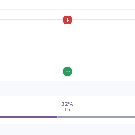
خ
ف
32%
تعادل