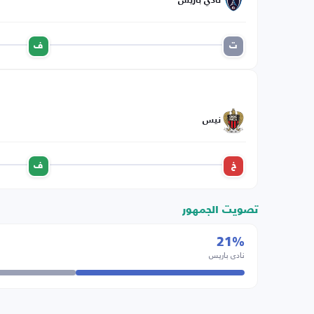
نادي باريس
ت
ف
نيس
خ
ف
تصويت الجمهور
21%
نادي باريس