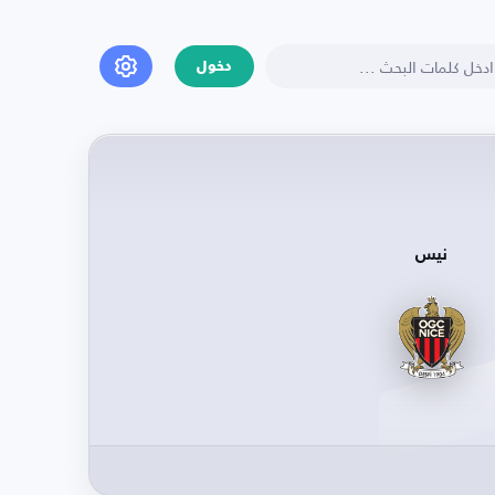
دخول
نيس