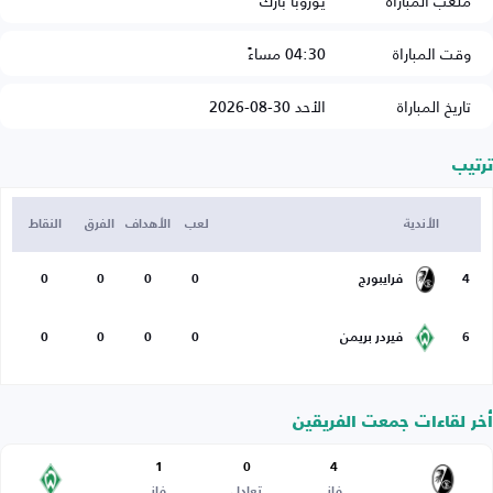
ملعب المباراة
يوروبا بارك
وقت المباراة
04:30 مساءً
تاريخ المباراة
الأحد 30-08-2026
ترتيب
الأندية
لعب
الأهداف
الفرق
النقاط
4
فرايبورج
0
0
0
0
6
فيردر بريمن
0
0
0
0
أخر لقاءات جمعت الفريقين
1
0
4
فاز
تعادل
فاز