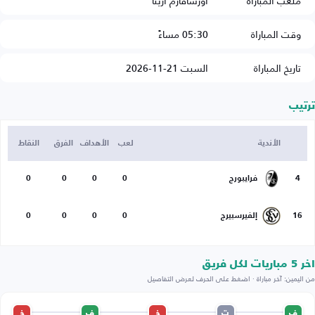
ملعب المباراة
أورسافارم أرينا
وقت المباراة
05:30 مساءً
تاريخ المباراة
السبت 21-11-2026
ترتيب
الأندية
لعب
الأهداف
الفرق
النقاط
4
فرايبورج
0
0
0
0
16
إلفيرسبيرج
0
0
0
0
اخر 5 مباريات لكل فريق
من اليمين: آخر مباراة · اضغط على الحرف لعرض التفاصيل
ف
ت
خ
ف
خ