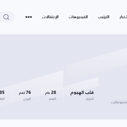
أخبار
الترتيب
الفيديوهات
الإنتقالات
قلب الهجوم
28
76
85
عام
كغم
المركز
العمر
الوزن
الط
شتوتجارت