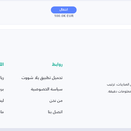
انتقال
100.0K EUR
روابط
الأ
تحميل تطبيق يلا شووت
ريا
لمباريات، ترتيب
سياسة الخصوصية
بر
 ومعلومات دقيقة.
من نحن
ليف
اتصل بنا
ما