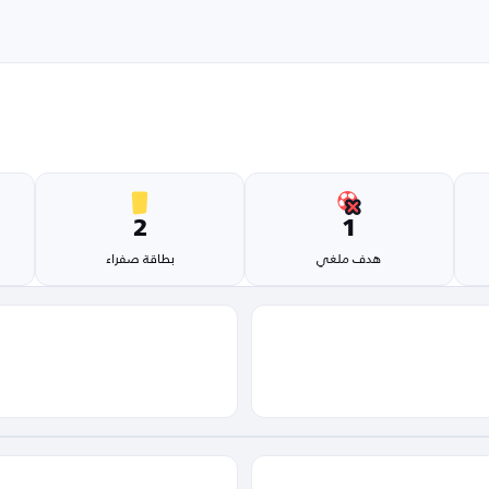
2
1
هدف ملغي
بطاقة صفراء