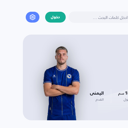
دخول
1
اليمنى
سم
ول
القدم