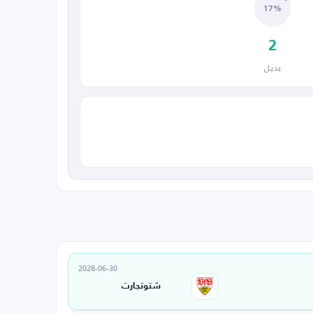
17%
2
بديل
2028-06-30
شتوتجارت