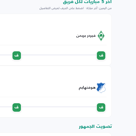
اخر 5 مباريات لكل فريق
من اليمين: آخر مباراة · اضغط على الحرف لعرض التفاصيل
فيردر بريمن
ف
ف
هوفنهايم
ف
ف
تصويت الجمهور