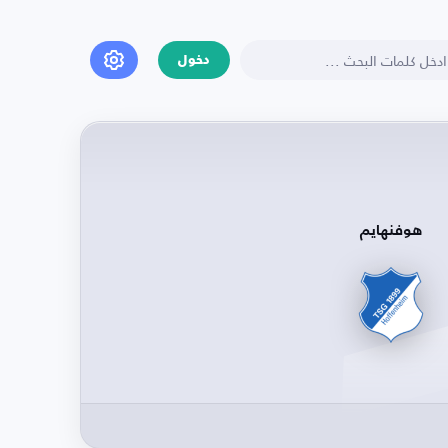
دخول
هوفنهايم