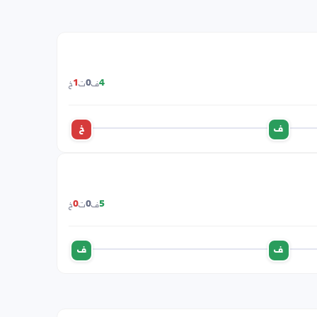
ف
ت
خ
1
0
4
ف
خ
ف
ت
خ
0
0
5
ف
ف