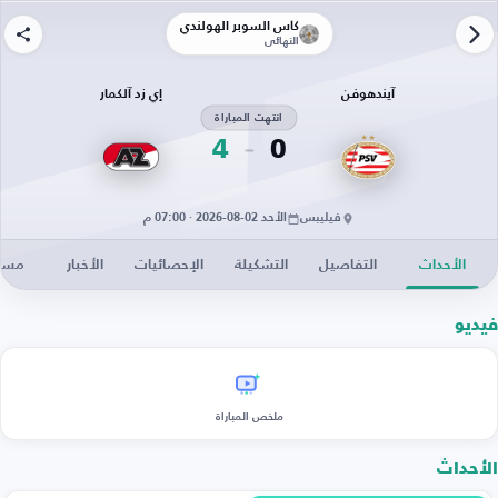
كأس السوبر الهولندي
النهائي
آيندهوفن
إي زد آلكمار
انتهت المباراة
4
0
فيليبس
الأحد 02-08-2026 · 07:00 م
الأحداث
التفاصيل
التشكيلة
الإحصائيات
الأخبار
مساح
فيديو
ملخص المباراة
الأحداث