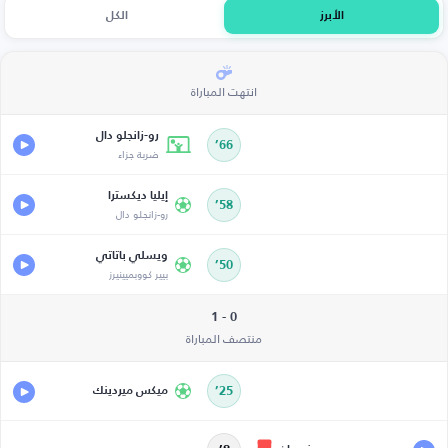
الأبرز
الكل
انتهت المباراة
رو-زانجلو دال
66’
ضربة جزاء
إيليا ديكسترا
58’
رو-زانجلو دال
ويسلي باتاتي
50’
بيير كووبميينيرز
0 - 1
منتصف المباراة
25’
ميكس ميردينك