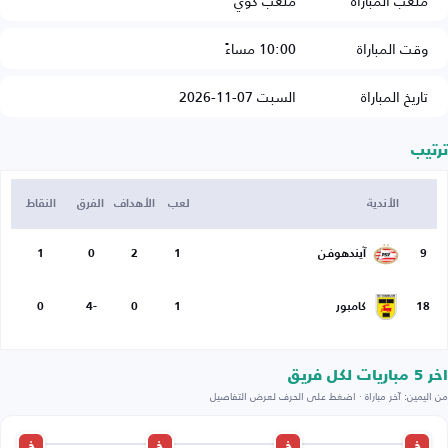
ملعب المباراة
ملعب كوي
وقت المباراة
10:00 مساءً
تاريخ المباراة
السبت 07-11-2026
ترتيب
الأندية
لعب
الأهداف
الفرق
النقاط
9
آيندهوفن
1
2
0
1
18
كامبور
1
0
-4
0
اخر 5 مباريات لكل فريق
من اليمين: آخر مباراة · اضغط على الحرف لعرض التفاصيل
خ
خ
خ
خ