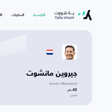
الرئيسية
المباريات
ال
جيروين مانشوت
Jeroen Manschot
43
عام
العمر