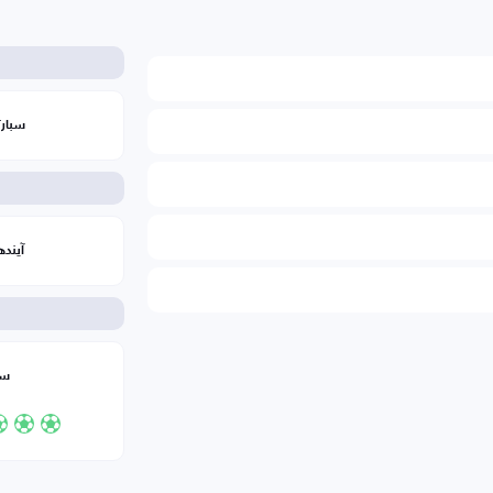
سبارتا
آيند
سي