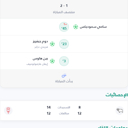
1 - 2
منتصف المباراة
+1
سامي سموديكس
45’
دوم جيفريز
23’
فريدي درابر
بين هاوس
3’
إيفان فارفولوميف
بدأت المباراة
الإحصائيات
14
8
التسديدات
12
12
مخالفات
معلومات اللقاء