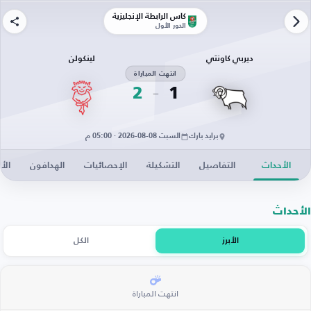
كأس الرابطة الإنجليزية
الدور الأول
ديربي كاونتي
لينكولن
انتهت المباراة
2
1
برايد بارك
السبت 08-08-2026 · 05:00 م
الأحداث
التفاصيل
التشكيلة
الإحصائيات
الهدافون
الأخ
الأحداث
الأبرز
الكل
انتهت المباراة