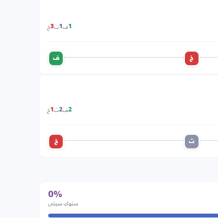
ف
ت
خ
3
1
1
خ
ف
ف
ت
خ
1
2
2
ت
خ
0%
ستوك سيتي