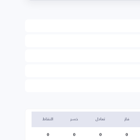
فاز
تعادل
خسر
النقاط
0
0
0
0