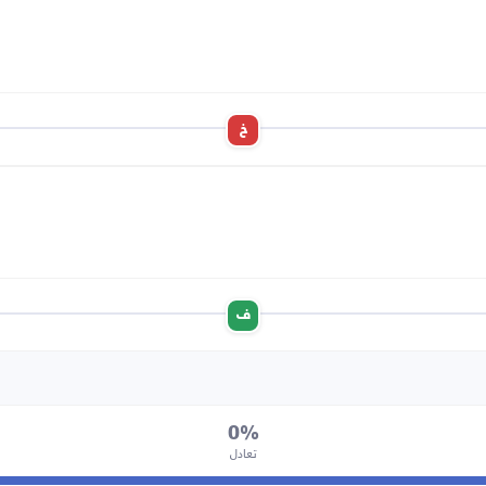
خ
ف
0%
تعادل