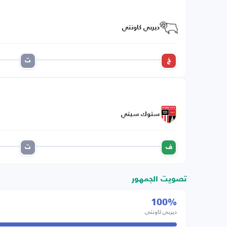
ديربي كاونتي
خ
ت
ستوك سيتي
ف
ت
تصويت الجمهور
100%
ديربي كاونتي