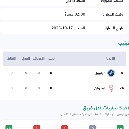
ملعب المباراة
استاد ذا دان
وقت المباراة
02:30 مساءً
تاريخ المباراة
السبت 17-10-2026
ترتيب
الأندية
لعب
الأهداف
الفرق
النقاط
8
ميلوول
0
0
0
0
24
لينكولن
0
0
0
0
اخر 5 مباريات لكل فريق
من اليمين: آخر مباراة · اضغط على الحرف لعرض التفاصيل
ف
ت
خ
خ
ف