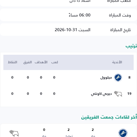
ملعب المباراة
استاد ذا دان
وقت المباراة
06:00 مساءً
تاريخ المباراة
السبت 31-10-2026
ترتيب
الأندية
لعب
الأهداف
الفرق
النقاط
8
ميلوول
0
0
0
0
19
ديربي كاونتي
0
0
0
0
أخر لقاءات جمعت الفريقين
0
2
2
فاز
تعادل
فاز