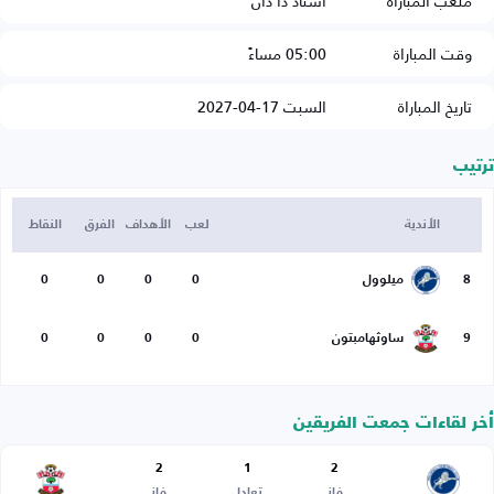
ملعب المباراة
استاد ذا دان
وقت المباراة
05:00 مساءً
تاريخ المباراة
السبت 17-04-2027
ترتيب
الأندية
لعب
الأهداف
الفرق
النقاط
8
ميلوول
0
0
0
0
9
ساوثهامبتون
0
0
0
0
أخر لقاءات جمعت الفريقين
2
1
2
فاز
تعادل
فاز