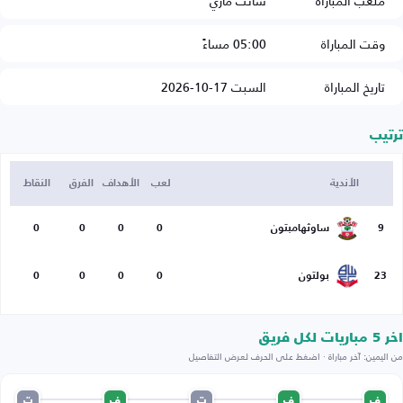
ملعب المباراة
سانت ماري
وقت المباراة
05:00 مساءً
تاريخ المباراة
السبت 17-10-2026
ترتيب
الأندية
لعب
الأهداف
الفرق
النقاط
9
ساوثهامبتون
0
0
0
0
23
بولتون
0
0
0
0
اخر 5 مباريات لكل فريق
من اليمين: آخر مباراة · اضغط على الحرف لعرض التفاصيل
ف
ف
ت
ف
ت